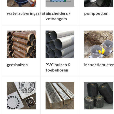
waterzuiveringsstations
afscheiders /
pompputten
vetvangers
gresbuizen
PVC buizen &
Inspectieputte
toebehoren