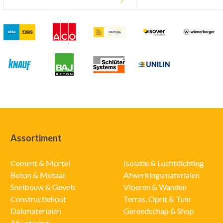
Assortiment
Cement & Mortel
Isolatie & Luchtdichting
Beton & Metaal
Afwerkingsmaterialen
Snelbouw & Gevels
Vloeren & Wanden
Constructiehout
Terras, Oprit & Tuin
Dakmaterialen
Gereedschap & Shop
Afwatering