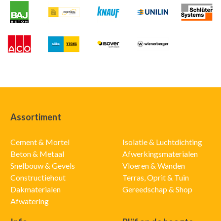
Assortiment
Cement & Mortel
Isolatie & Luchtdichting
Beton & Metaal
Afwerkingsmaterialen
Snelbouw & Gevels
Vloeren & Wanden
Constructiehout
Terras, Oprit & Tuin
Dakmaterialen
Gereedschap & Shop
Afwatering