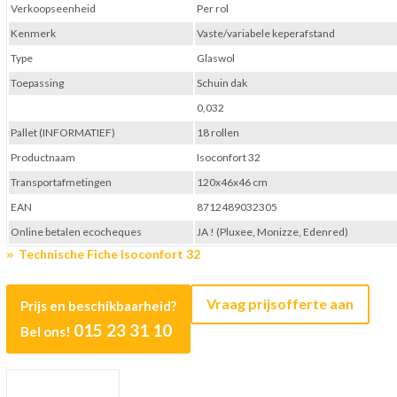
Verkoopseenheid
Per rol
Kenmerk
Vaste/variabele keperafstand
Type
Glaswol
Toepassing
Schuin dak
0,032
Pallet (INFORMATIEF)
18 rollen
Productnaam
Isoconfort 32
Transportafmetingen
120x46x46 cm
EAN
8712489032305
Online betalen ecocheques
JA ! (Pluxee, Monizze, Edenred)
Technische Fiche Isoconfort 32
Vraag prijsofferte aan
Prijs en beschikbaarheid?
015 23 31 10
Bel ons!