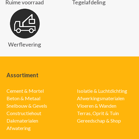
Ruime voorraad
Tegelafdeling
Werflevering
Assortiment
Cement & Mortel
Isolatie & Luchtdichting
Beton & Metaal
Afwerkingsmaterialen
Snelbouw & Gevels
Vloeren & Wanden
Constructiehout
Terras, Oprit & Tuin
Dakmaterialen
Gereedschap & Shop
Afwatering