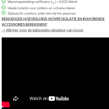
Warmtegeleidingcoëfficiënt λ
,i = 0,032 W/mK
u
Ideale isolatie voor zolders en schuine daken
Zijdezacht comfort; prikt niet bij het plaatsen
BENODIGDE HOEVEELHEID ISOVER ISOLATIE EN BIJHORENDE
ACCESSOIRES BEREKENEN?
-> Klik hier voor de dakisolatie calculator van Isover