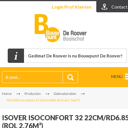
Login
Prof Klanten
Contact
Gedimat De Roover is nu Bouwpunt De Roover!
MENU
Home
Producten
Dakmaterialen
ISOVER Isoconfort 32 22cm/Rd6.85 (rol 2,76m²)
ISOVER ISOCONFORT 32 22CM/RD6.8
(ROL 2,76M²)