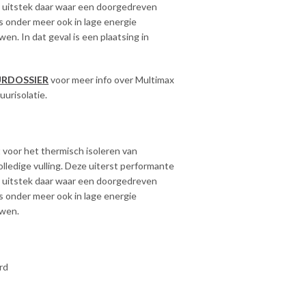
j uitstek daar waar een doorgedreven
ls onder meer ook in lage energie
en. In dat geval is een plaatsing in
RDOSSIER
voor meer info over Multimax
uurisolatie.
 voor het thermisch isoleren van
lledige vulling. Deze uiterst performante
j uitstek daar waar een doorgedreven
ls onder meer ook in lage energie
uwen.
rd