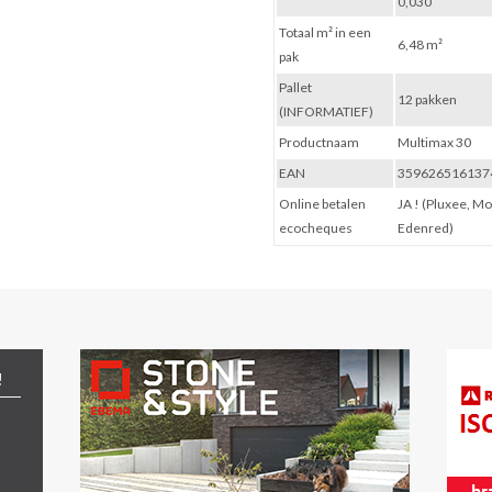
0,030
Totaal m² in een
6,48 m²
pak
Pallet
12 pakken
(INFORMATIEF)
Productnaam
Multimax 30
EAN
359626516137
Online betalen
JA ! (Pluxee, M
ecocheques
Edenred)
!