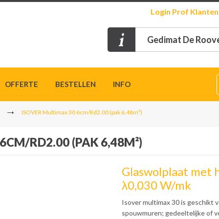
Login
Prof Klanten
Gedimat De Roove
OFFERTE
BESTELLEN
INFO
ISOVER Multimax 30 6cm/Rd2.00 (pak 6,48m²)
6CM/RD2.00 (PAK 6,48M²)
Glaswolplaat met 
λ0,030 W/mk
Isover multimax 30 is geschikt 
spouwmuren; gedeeltelijke of vo