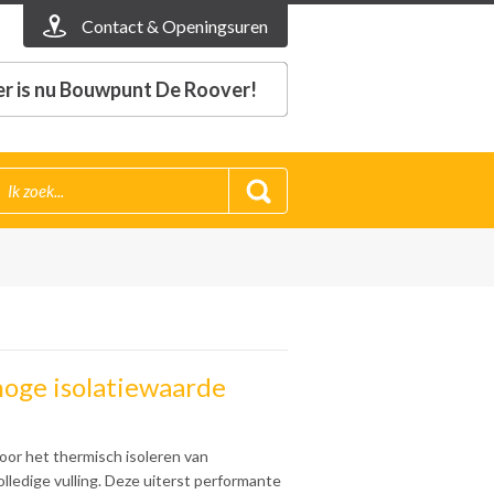
Contact & Openingsuren
r is nu Bouwpunt De Roover!
hoge isolatiewaarde
voor het thermisch isoleren van
lledige vulling. Deze uiterst performante