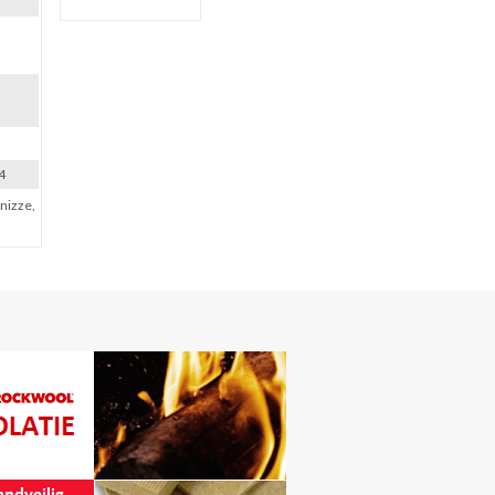
4
onizze,