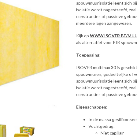
spouwmuurisolatie leent zich bi
isolatie wordt nagestreefd, zoa
constructies of passieve gebouw
meerdere lagen aangewezen.
Kijk op
WWW.ISOVER.BE/
MUU
als alternatief voor PIR spouwm
Toepassing:
ISOVER multimax 30 is geschikt
spouwmuren; gedeeltelijke of vo
spouwmuurisolatie leent zich bi
isolatie wordt nagestreefd, zoa
constructies of passieve gebo
Eigenschappen:
In de massa gesilliconsee
Vochtgedrag:
Niet capillair