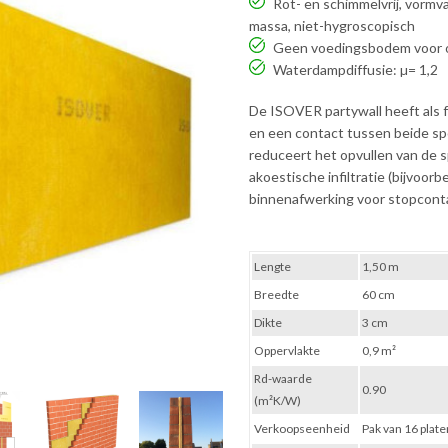
Rot- en schimmelvrij, vormvas
massa, niet-hygroscopisch
Geen voedingsbodem voor on
Waterdampdiffusie: µ= 1,2
De ISOVER partywall heeft als
en een contact tussen beide s
reduceert het opvullen van de 
akoestische infiltratie (bijvoor
binnenafwerking voor stopcont
Lengte
1,50 m
Breedte
60 cm
Dikte
3 cm
Oppervlakte
0,9 m²
Rd-waarde
0.90
(m²K/W)
Verkoopseenheid
Pak van 16 plate