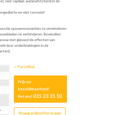
t, niet capillair, waterafstotend in de
gedierte en niet corrosief
 functie spouwresonanties te verminderen
pouwbladen te verhinderen. Bovendien
spouw met glaswol de effecten van
beeld door onderbrekingen in de
acten).
PartyWall
Prijs en
beschikbaarheid?
015 23 31 10
Bel ons!
n
Vraag prijsofferte aan