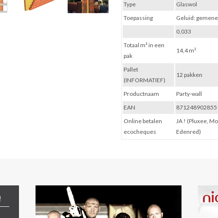
Type
Glaswol
Toepassing
Geluid: gemen
0,033
Totaal m² in een
14,4 m²
pak
Pallet
12 pakken
(INFORMATIEF)
Productnaam
Party-wall
EAN
871248902855
Online betalen
JA ! (Pluxee, M
ecocheques
Edenred)
!