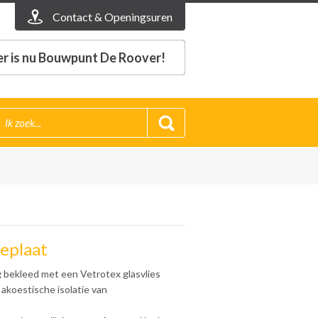
Contact & Openingsuren
r is nu Bouwpunt De Roover!
ieplaat
ig bekleed met een Vetrotex glasvlies
akoestische isolatie van