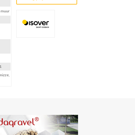
e muur
1
onizze,