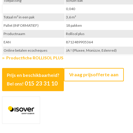
Toepassing
Schuin dak
0,040
Totaal m² in een pak
3,6 m²
Pallet (INFORMATIEF)
18 pakken
Productnaam
Rollisol plus
EAN
8712489905364
Online betalen ecocheques
JA ! (Pluxee, Monizze, Edenred)
Productfiche ROLLISOL PLUS
Vraag prijsofferte aan
Prijs en beschikbaarheid?
015 23 31 10
Bel ons!