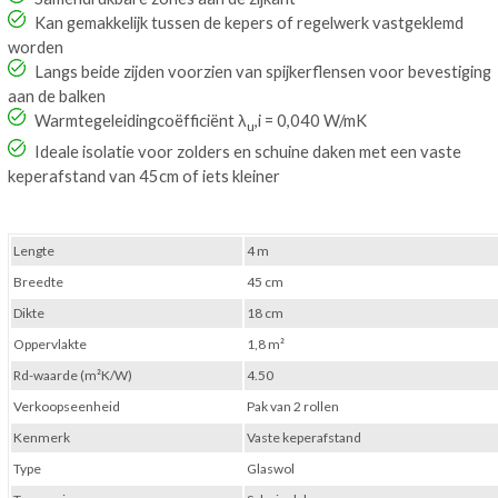
Kan gemakkelijk tussen de kepers of regelwerk vastgeklemd
worden
Langs beide zijden voorzien van spijkerflensen voor bevestiging
aan de balken
Warmtegeleidingcoëfficiënt λ
,i = 0,040 W/mK
u
Ideale isolatie voor zolders en schuine daken met een vaste
keperafstand van 45cm of iets kleiner
Lengte
4 m
Breedte
45 cm
Dikte
18 cm
Oppervlakte
1,8 m²
Rd-waarde (m²K/W)
4.50
Verkoopseenheid
Pak van 2 rollen
Kenmerk
Vaste keperafstand
Type
Glaswol