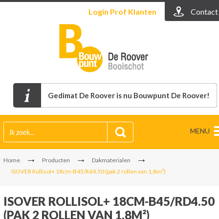
Login
Prof Klanten
Contact
Gedimat De Roover is nu Bouwpunt De Roover!
MENU
Home
Producten
Dakmaterialen
ISOVER Rollisol+ 18cm-B45/Rd4.50 (pak 2 rollen van 1,8m²)
ISOVER ROLLISOL+ 18CM-B45/RD4.50
(PAK 2 ROLLEN VAN 1,8M²)