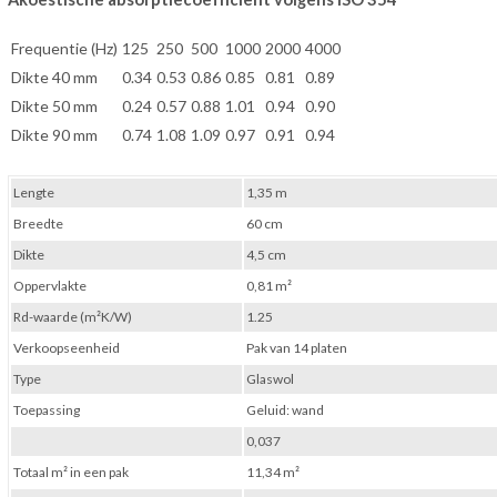
Frequentie (Hz)
125
250
500
1000
2000
4000
Dikte 40 mm
0.34
0.53
0.86
0.85
0.81
0.89
Dikte 50 mm
0.24
0.57
0.88
1.01
0.94
0.90
Dikte 90 mm
0.74
1.08
1.09
0.97
0.91
0.94
Lengte
1,35 m
Breedte
60 cm
Dikte
4,5 cm
Oppervlakte
0,81 m²
Rd-waarde (m²K/W)
1.25
Verkoopseenheid
Pak van 14 platen
Type
Glaswol
Toepassing
Geluid: wand
0,037
Totaal m² in een pak
11,34 m²