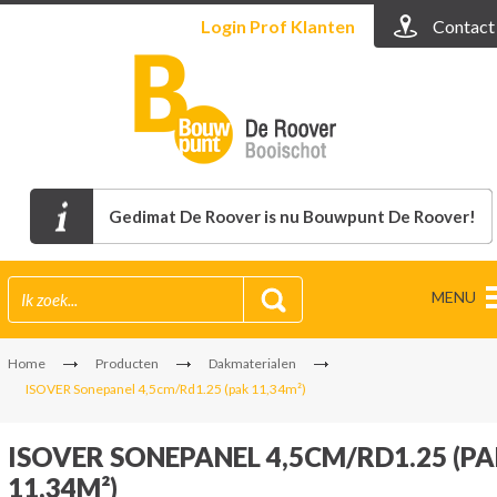
Login
Prof Klanten
Contact
Gedimat De Roover is nu Bouwpunt De Roover!
MENU
Home
Producten
Dakmaterialen
ISOVER Sonepanel 4,5cm/Rd1.25 (pak 11,34m²)
ISOVER SONEPANEL 4,5CM/RD1.25 (P
11,34M²)