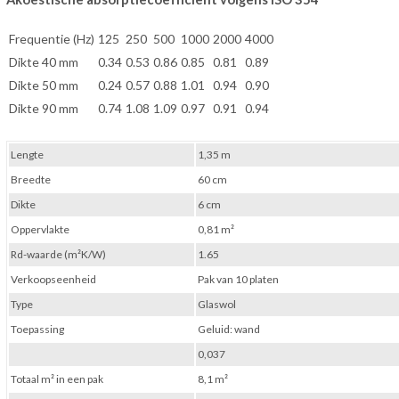
Frequentie (Hz)
125
250
500
1000
2000
4000
Dikte 40 mm
0.34
0.53
0.86
0.85
0.81
0.89
Dikte 50 mm
0.24
0.57
0.88
1.01
0.94
0.90
Dikte 90 mm
0.74
1.08
1.09
0.97
0.91
0.94
Lengte
1,35 m
Breedte
60 cm
Dikte
6 cm
Oppervlakte
0,81 m²
Rd-waarde (m²K/W)
1.65
Verkoopseenheid
Pak van 10 platen
Type
Glaswol
Toepassing
Geluid: wand
0,037
Totaal m² in een pak
8,1 m²