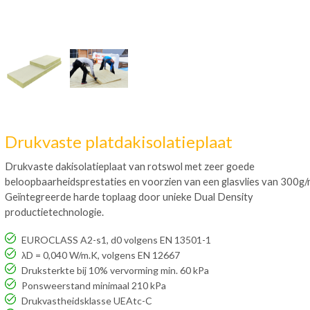
Drukvaste platdakisolatieplaat
Drukvaste dakisolatieplaat van rotswol met zeer goede
beloopbaarheidsprestaties en voorzien van een glasvlies van 300g/
Geïntegreerde harde toplaag door unieke Dual Density
productietechnologie.
EUROCLASS A2-s1, d0 volgens EN 13501-1
λD = 0,040 W/m.K, volgens EN 12667
Druksterkte bij 10% vervorming min. 60 kPa
Ponsweerstand minimaal 210 kPa
Drukvastheidsklasse UEAtc-C