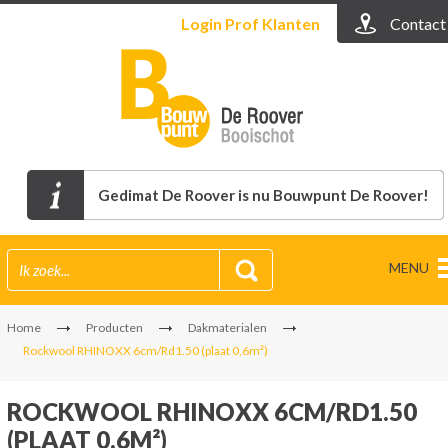
Login
Prof Klanten
Contact
Gedimat De Roover is nu Bouwpunt De Roover!
MENU
Home
Producten
Dakmaterialen
Rockwool RHINOXX 6cm/Rd1.50 (plaat 0,6m²)
ROCKWOOL RHINOXX 6CM/RD1.50
(PLAAT 0,6M²)