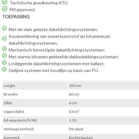
Technische goedkeuring ATG
FM approved
TOEPASSING
Met de vlam gelaste dakafdichtingssystemen;
Koudverkleving van zowel kunststof als bitumineuze
dakafdichtingssystemen;
Mechanisch bevestigde dakafdichtingssystemen;
Met warme bitumen gekleefde dakbedekkingssystemen;
Losliggende dakafdichtingssystemen met ballast;
Gelijmd systeem met koudlijm op basis van PU.
Lengte
100 cm
Breedte
60 cm
Dikte
6 cm
Oppervlakte
0,6 m²
Rd-waarde (m²K/W)
1.50
Verkoopseenheid
Per plaat
Kenmerk
Rechte kanten