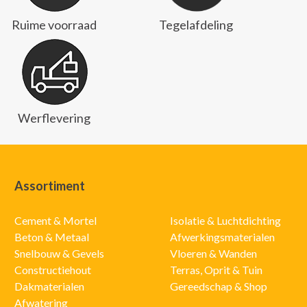
Ruime voorraad
Tegelafdeling
Werflevering
Assortiment
Cement & Mortel
Isolatie & Luchtdichting
Beton & Metaal
Afwerkingsmaterialen
Snelbouw & Gevels
Vloeren & Wanden
Constructiehout
Terras, Oprit & Tuin
Dakmaterialen
Gereedschap & Shop
Afwatering