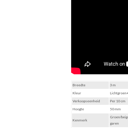
Breedte
3 m
Kleur
Lichtgroen
Verkoopseenheid
Per 10 cm
Hoogte
50 mm
Groen/beig
Kenmerk
garen