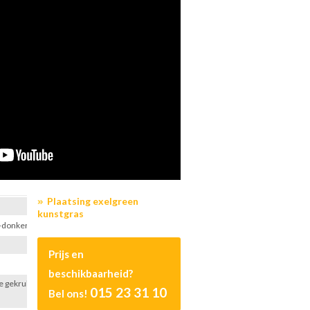
Plaatsing exelgreen
kunstgras
+donkergroen
Prijs en
beschikbaarheid?
e gekrulde
015 23 31 10
Bel ons!