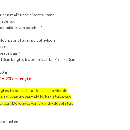
r een realistisch eindresultaat
in de tuin
or middel van patches*
yleen, sprieten in polyethyleen
aar*
bestelbaar*
 10cm lengte; bv. bestelaantal 75 = 750cm
 30m
0 = 200cm lengte
engtes te bestellen? Bestel dan hier de
de stukken en vermeld bij het afrekenen
ukken. De lengte van elk individueel stuk
 producten