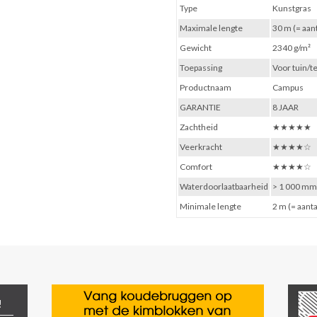
Type
Kunstgras
Maximale lengte
30 m (= aan
Gewicht
2340 g/m²
Toepassing
Voor tuin/t
Productnaam
Campus
GARANTIE
8 JAAR
Zachtheid
★★★★★
Veerkracht
★★★★☆
Comfort
★★★★☆
Waterdoorlaatbaarheid
> 1 000 mm
Minimale lengte
2 m (= aanta
!