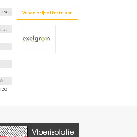
Vraag prijsofferte aan
tal 300)
erras
/h
l 20)