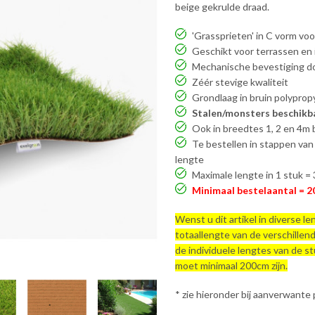
beige gekrulde draad.
'Grassprieten' in C vorm voo
Geschikt voor terrassen en 
Mechanische bevestiging do
Zéér stevige kwaliteit
Grondlaag in bruin polyprop
Stalen/monsters beschikb
Ook in breedtes 1, 2 en 4m 
Te bestellen in stappen van
lengte
Maximale lengte in 1 stuk =
Minimaal bestelaantal = 2
Wenst u dit artikel in diverse l
totaallengte van de verschillen
de individuele lengtes van de st
moet minimaal 200cm zijn.
* zie hieronder bij aanverwante