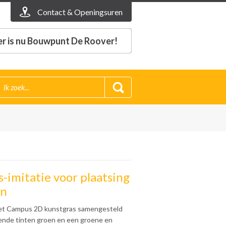
Contact & Openingsuren
r is nu Bouwpunt De Roover!
-imitatie voor plaatsing
in
het Campus 2D kunstgras samengesteld
llende tinten groen en een groene en