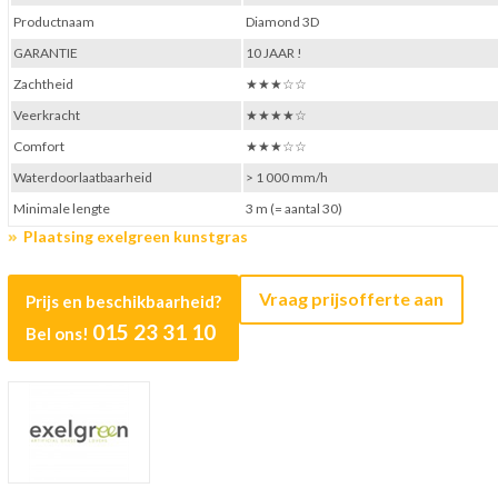
Productnaam
Diamond 3D
GARANTIE
10 JAAR !
Zachtheid
★★★☆☆
Veerkracht
★★★★☆
Comfort
★★★☆☆
Waterdoorlaatbaarheid
> 1 000 mm/h
Minimale lengte
3 m (= aantal 30)
Plaatsing exelgreen kunstgras
Vraag prijsofferte aan
Prijs en beschikbaarheid?
015 23 31 10
Bel ons!