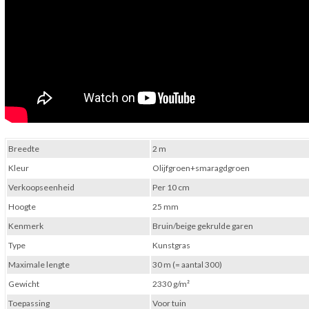
Breedte
2 m
Kleur
Olijfgroen+smaragdgroen
Verkoopseenheid
Per 10 cm
Hoogte
25 mm
Kenmerk
Bruin/beige gekrulde garen
Type
Kunstgras
Maximale lengte
30 m (= aantal 300)
Gewicht
2330 g/m²
Toepassing
Voor tuin