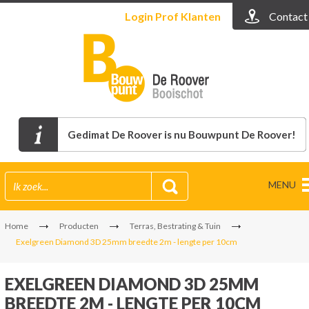
Login
Prof Klanten
Contact
Gedimat De Roover is nu Bouwpunt De Roover!
MENU
Home
Producten
Terras, Bestrating & Tuin
Exelgreen Diamond 3D 25mm breedte 2m - lengte per 10cm
EXELGREEN DIAMOND 3D 25MM
BREEDTE 2M - LENGTE PER 10CM