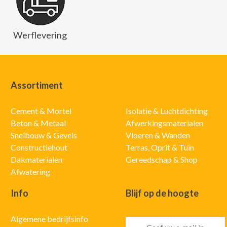
Werflevering
Assortiment
Cement & Mortel
Isolatie & Luchtdichting
Beton & Metaal
Afwerkingsmaterialen
Snelbouw & Gevels
Vloeren & Wanden
Constructiehout
Terras, Oprit & Tuin
Dakmaterialen
Gereedschap & Shop
Afwatering
Info
Blijf op de hoogte
Algemene bedrijfsinfo