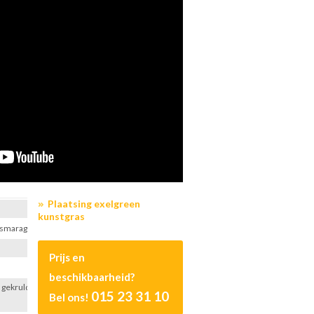
Plaatsing exelgreen
kunstgras
+smaragdgroen
Prijs en
beschikbaarheid?
 gekrulde
015 23 31 10
Bel ons!