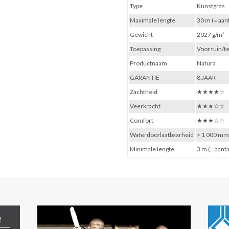
Type
Kunstgras
Maximale lengte
30 m (= aan
Gewicht
2027 g/m²
Toepassing
Voor tuin/t
Productnaam
Natura
GARANTIE
8 JAAR
Zachtheid
★★★★☆
Veerkracht
★★★☆☆
Comfort
★★★☆☆
Waterdoorlaatbaarheid
> 1 000 mm
Minimale lengte
3 m (= aanta
!