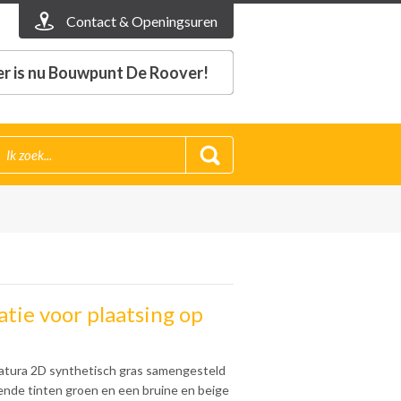
Contact & Openingsuren
r is nu Bouwpunt De Roover!
atie voor plaatsing op
atura 2D synthetisch gras samengesteld
llende tinten groen en een bruine en beige