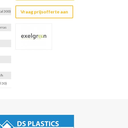
Vraag prijsofferte aan
tal 300)
erras
/h
l 30)