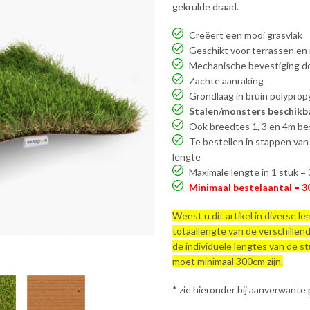
gekrulde draad.
Creëert een mooi grasvlak
Geschikt voor terrassen en 
Mechanische bevestiging do
Zachte aanraking
Grondlaag in bruin polyprop
Stalen/monsters beschikb
Ook breedtes 1, 3 en 4m be
Te bestellen in stappen van
lengte
Maximale lengte in 1 stuk =
Minimaal bestelaantal = 3
Wenst u dit artikel in diverse l
totaallengte van de verschillen
de individuele lengtes van de st
moet minimaal 300cm zijn.
* zie hieronder bij aanverwante