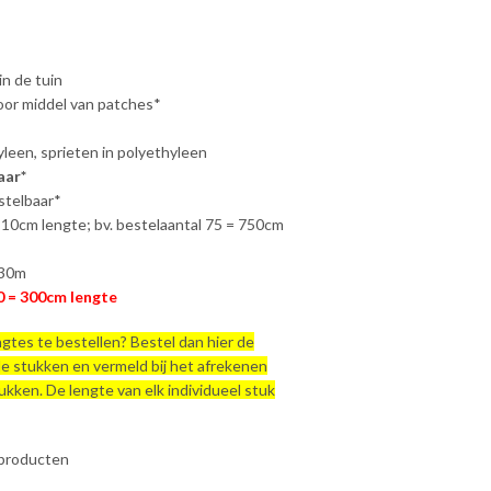
in de tuin
or middel van patches*
yleen, sprieten in polyethyleen
aar*
stelbaar*
 10cm lengte; bv. bestelaantal 75 = 750cm
 30m
0 = 300cm lengte
engtes te bestellen? Bestel dan hier de
de stukken en vermeld bij het afrekenen
ukken. De lengte van elk individueel stuk
 producten