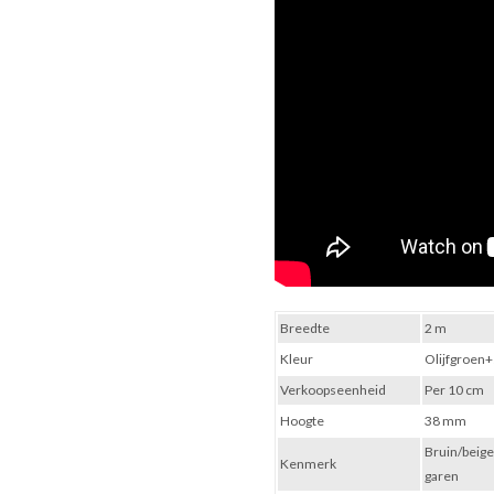
Breedte
2 m
Kleur
Olijfgroen
Verkoopseenheid
Per 10 cm
Hoogte
38 mm
Bruin/beige
Kenmerk
garen