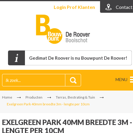
Login
Prof Klanten
Contact
Gedimat De Roover is nu Bouwpunt De Roover!
MENU
Home
Producten
Terras, Bestrating & Tuin
Exelgreen Park 40mm breedte 3m - lengte per 10cm
EXELGREEN PARK 40MM BREEDTE 3M -
LENGTE PER 10CM