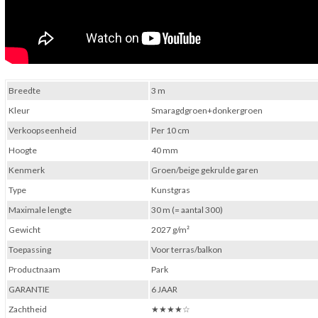
Breedte
3 m
Kleur
Smaragdgroen+donkergroen
Verkoopseenheid
Per 10 cm
Hoogte
40 mm
Kenmerk
Groen/beige gekrulde garen
Type
Kunstgras
Maximale lengte
30 m (= aantal 300)
Gewicht
2027 g/m²
Toepassing
Voor terras/balkon
Productnaam
Park
GARANTIE
6 JAAR
Zachtheid
★★★★☆