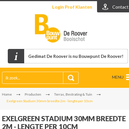
Login
Prof Klanten
Contact
Gedimat De Roover is nu Bouwpunt De Roover!
MENU
Home
Producten
Terras, Bestrating & Tuin
Exelgreen Stadium 30mm breedte 2m - lengte per 10cm
EXELGREEN STADIUM 30MM BREEDTE
2M - LENGTE PER 10CM