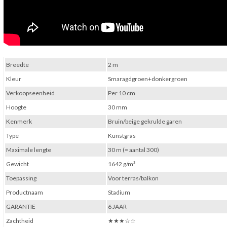
Breedte
2 m
Kleur
Smaragdgroen+donkergroen
Verkoopseenheid
Per 10 cm
Hoogte
30 mm
Kenmerk
Bruin/beige gekrulde garen
Type
Kunstgras
Maximale lengte
30 m (= aantal 300)
Gewicht
1642 g/m²
Toepassing
Voor terras/balkon
Productnaam
Stadium
GARANTIE
6 JAAR
Zachtheid
★★★☆☆