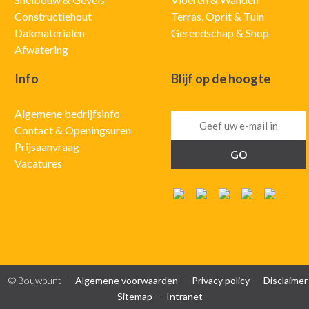
Constructiehout
Terras, Oprit & Tuin
Dakmaterialen
Gereedschap & Shop
Afwatering
Info
Blijf op de hoogte
Algemene bedrijfsinfo
Contact & Openingsuren
Prijsaanvraag
Vacatures
© Bouwpunt
Algemene voorwaarden
Privacy policy
Disclaimer
Sitemap
Intranet