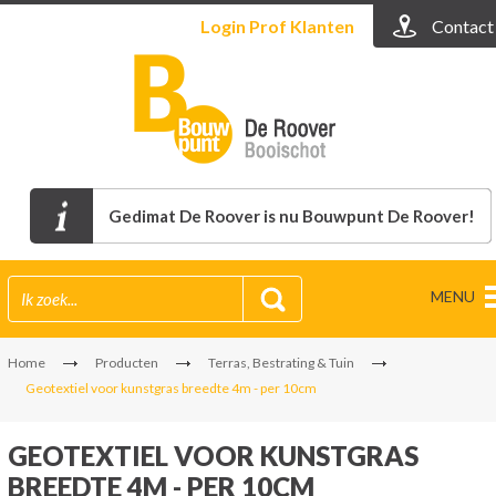
Login
Prof Klanten
Contact
Gedimat De Roover is nu Bouwpunt De Roover!
MENU
Home
Producten
Terras, Bestrating & Tuin
Geotextiel voor kunstgras breedte 4m - per 10cm
GEOTEXTIEL VOOR KUNSTGRAS
BREEDTE 4M - PER 10CM