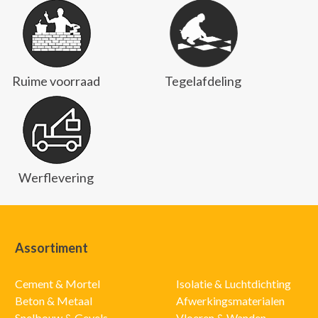
Ruime voorraad
Tegelafdeling
Werflevering
Assortiment
Cement & Mortel
Isolatie & Luchtdichting
Beton & Metaal
Afwerkingsmaterialen
Snelbouw & Gevels
Vloeren & Wanden