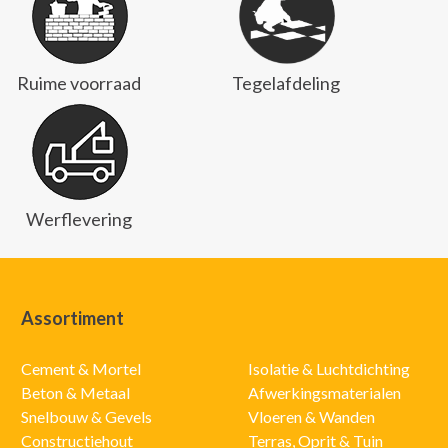
Ruime voorraad
Tegelafdeling
Werflevering
Assortiment
Cement & Mortel
Isolatie & Luchtdichting
Beton & Metaal
Afwerkingsmaterialen
Snelbouw & Gevels
Vloeren & Wanden
Constructiehout
Terras, Oprit & Tuin