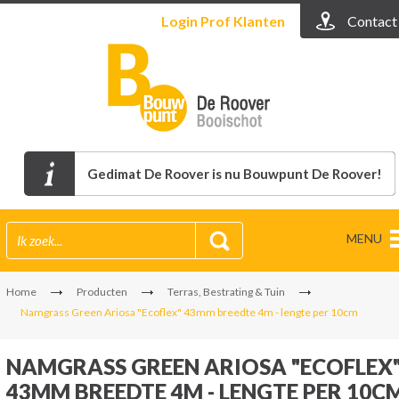
Login
Prof Klanten
Contact
Gedimat De Roover is nu Bouwpunt De Roover!
MENU
Home
Producten
Terras, Bestrating & Tuin
Namgrass Green Ariosa "Ecoflex" 43mm breedte 4m - lengte per 10cm
NAMGRASS GREEN ARIOSA "ECOFLEX
43MM BREEDTE 4M - LENGTE PER 10C