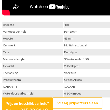
Breedte
4 m
Verkoopseenheid
Per 10 cm
Hoogte
43 mm
Kenmerk
Multidirectionaal
Type
Kunstgras
Maximale lengte
30 m (= aantal 300)
Gewicht
2,453 kg/m²
Toepassing
Voor tuin
Productnaam
Green Ariosa
GARANTIE
10 JAAR !
Waterdoorlaatbaarheid
6.10-4 m/sec
Vraag prijsofferte aan
Prijs en beschikbaarheid?