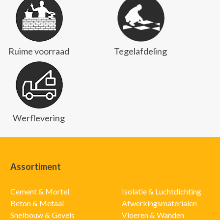
Ruime voorraad
Tegelafdeling
Werflevering
Assortiment
Cement & Mortel
Isolatie & Luchtdichting
Beton & Metaal
Afwerkingsmaterialen
Snelbouw & Gevels
Vloeren & Wanden