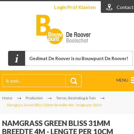
Login
Prof Klanten
Contact
Gedimat De Roover is nu Bouwpunt De Roover!
MENU
Home
Producten
Terras, Bestrating & Tuin
Namgrass Green Bliss 31mm breedte 4m - lengte per 10cm
NAMGRASS GREEN BLISS 31MM
BREEDTE 4M - LENGTE PER 10CM