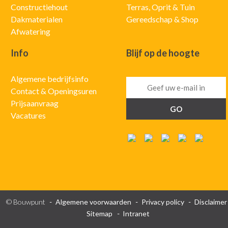
Constructiehout
Terras, Oprit & Tuin
Dakmaterialen
Gereedschap & Shop
Afwatering
Info
Blijf op de hoogte
Algemene bedrijfsinfo
Contact & Openingsuren
Prijsaanvraag
Vacatures
© Bouwpunt
Algemene voorwaarden
Privacy policy
Disclaimer
Sitemap
Intranet