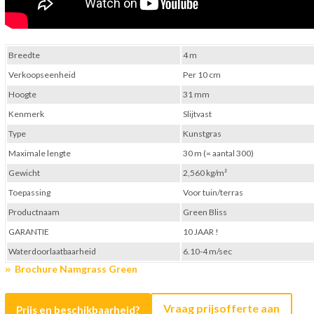
Breedte
4 m
Verkoopseenheid
Per 10 cm
Hoogte
31 mm
Kenmerk
Slijtvast
Type
Kunstgras
Maximale lengte
30 m (= aantal 300)
Gewicht
2,560 kg/m²
Toepassing
Voor tuin/terras
Productnaam
Green Bliss
GARANTIE
10 JAAR !
Waterdoorlaatbaarheid
6.10-4 m/sec
Brochure Namgrass Green
Vraag prijsofferte aan
Prijs en beschikbaarheid?