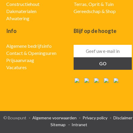
Constructiehout
Terras, Oprit & Tuin
Dakmaterialen
Gereedschap & Shop
Afwatering
Info
Blijf op de hoogte
Algemene bedrijfsinfo
Contact & Openingsuren
Prijsaanvraag
Vacatures
© Bouwpunt
Algemene voorwaarden
Privacy policy
Disclaimer
Sitemap
Intranet