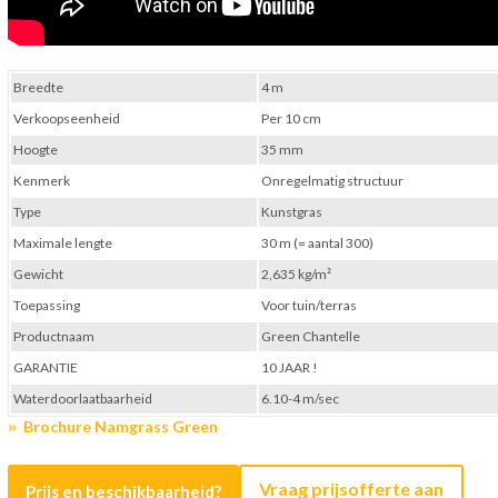
Breedte
4 m
Verkoopseenheid
Per 10 cm
Hoogte
35 mm
Kenmerk
Onregelmatig structuur
Type
Kunstgras
Maximale lengte
30 m (= aantal 300)
Gewicht
2,635 kg/m²
Toepassing
Voor tuin/terras
Productnaam
Green Chantelle
GARANTIE
10 JAAR !
Waterdoorlaatbaarheid
6.10-4 m/sec
Brochure Namgrass Green
Vraag prijsofferte aan
Prijs en beschikbaarheid?