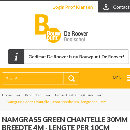
Login
Prof Klanten
Contact
Gedimat De Roover is nu Bouwpunt De Roover!
MENU
Home
Producten
Terras, Bestrating & Tuin
Namgrass Green Chantelle 30mm breedte 4m - lengte per 10cm
NAMGRASS GREEN CHANTELLE 30MM
BREEDTE 4M - LENGTE PER 10CM