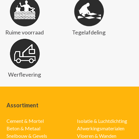
Ruime voorraad
Tegelafdeling
Werflevering
Assortiment
Cement & Mortel
Isolatie & Luchtdichting
Beton & Metaal
Afwerkingsmaterialen
Snelbouw & Gevels
Vloeren & Wanden