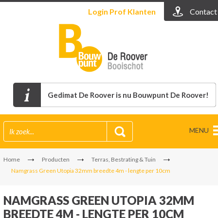
Login
Prof Klanten
Contact
Gedimat De Roover is nu Bouwpunt De Roover!
MENU
Home
Producten
Terras, Bestrating & Tuin
Namgrass Green Utopia 32mm breedte 4m - lengte per 10cm
NAMGRASS GREEN UTOPIA 32MM
BREEDTE 4M - LENGTE PER 10CM