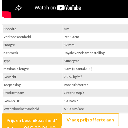
Breedte
4 m
Verkoopseenheid
Per 10 cm
Hoogte
32 mm
Kenmerk
Royale vezelsamenstelling
Type
Kunstgras
Maximale lengte
30 m (= aantal 300)
Gewicht
2,262 kg/m²
Toepassing
Voor tuin/terras
Productnaam
Green Utopia
GARANTIE
10 JAAR !
Waterdoorlaatbaarheid
6.10-4 m/sec
Vraag prijsofferte aan
Prijs en beschikbaarheid?