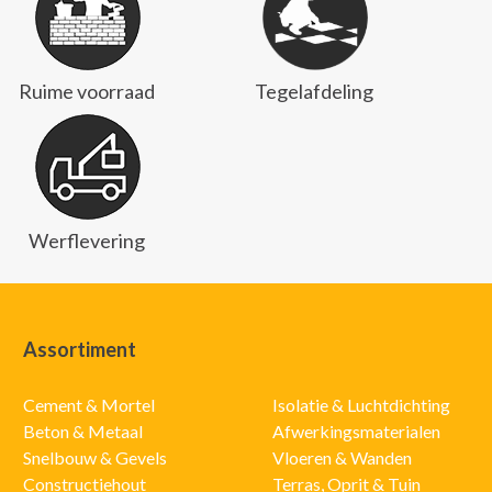
Ruime voorraad
Tegelafdeling
Werflevering
Assortiment
Cement & Mortel
Isolatie & Luchtdichting
Beton & Metaal
Afwerkingsmaterialen
Snelbouw & Gevels
Vloeren & Wanden
Constructiehout
Terras, Oprit & Tuin