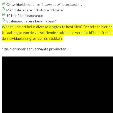
Ontwikkeld met onze “heavy duty” latex backing
Maximale lengte in 1 stuk = 30 meter
10 jaar fabrieksgarantie
Stalen/monsters beschikbaar*
Wenst u dit artikel in diverse lengtes te bestellen? Bestel dan hier de
totaallengte van de verschillende stukken en vermeld bij het afreke
de individuele lengtes van de stukken.
* zie hieronder aanverwante producten