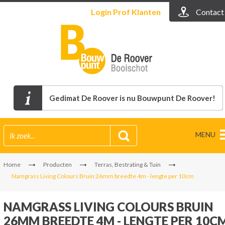
Login
Prof Klanten
Contact
Gedimat De Roover is nu Bouwpunt De Roover!
MENU
Home
Producten
Terras, Bestrating & Tuin
Namgrass Living Colours Bruin 26mm breedte 4m - lengte per 10cm
NAMGRASS LIVING COLOURS BRUIN
26MM BREEDTE 4M - LENGTE PER 10C