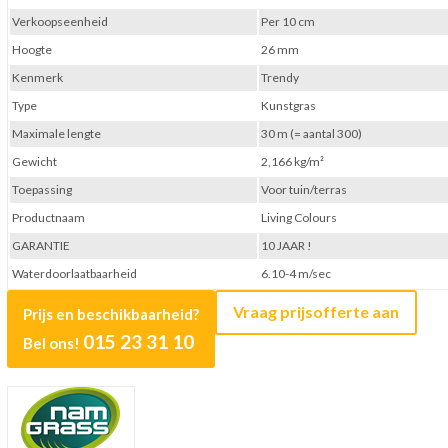
Verkoopseenheid
Per 10 cm
Hoogte
26 mm
Kenmerk
Trendy
Type
Kunstgras
Maximale lengte
30 m (= aantal 300)
Gewicht
2,166 kg/m²
Toepassing
Voor tuin/terras
Productnaam
Living Colours
GARANTIE
10 JAAR !
Waterdoorlaatbaarheid
6.10-4 m/sec
Vraag prijsofferte aan
Prijs en beschikbaarheid?
015 23 31 10
Bel ons!