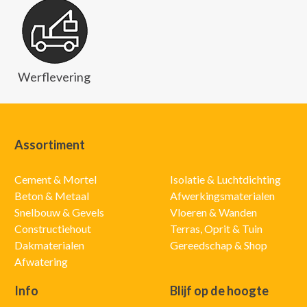
Werflevering
Assortiment
Cement & Mortel
Isolatie & Luchtdichting
Beton & Metaal
Afwerkingsmaterialen
Snelbouw & Gevels
Vloeren & Wanden
Constructiehout
Terras, Oprit & Tuin
Dakmaterialen
Gereedschap & Shop
Afwatering
Info
Blijf op de hoogte