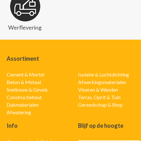
Werflevering
Assortiment
Cement & Mortel
Isolatie & Luchtdichting
Beton & Metaal
Afwerkingsmaterialen
Snelbouw & Gevels
Vloeren & Wanden
Constructiehout
Terras, Oprit & Tuin
Dakmaterialen
Gereedschap & Shop
Afwatering
Info
Blijf op de hoogte