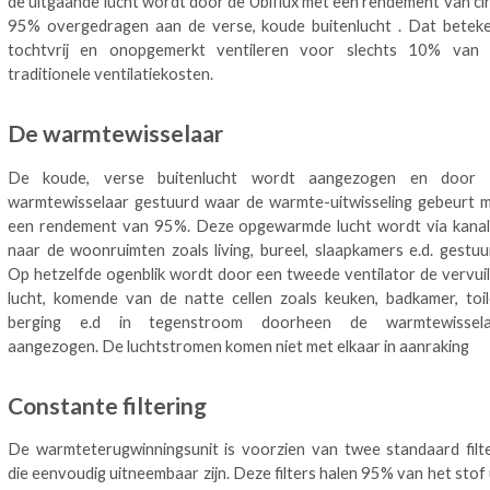
de uitgaande lucht wordt door de Ubiflux met een rendement van ci
95% overgedragen aan de verse, koude buitenlucht . Dat betek
tochtvrij en onopgemerkt ventileren voor slechts 10% van
traditionele ventilatiekosten.
De warmtewisselaar
De koude, verse buitenlucht wordt aangezogen en door 
warmtewisselaar gestuurd waar de warmte-uitwisseling gebeurt 
een rendement van 95%. Deze opgewarmde lucht wordt via kana
naar de woonruimten zoals living, bureel, slaapkamers e.d. gestuu
Op hetzelfde ogenblik wordt door een tweede ventilator de vervui
lucht, komende van de natte cellen zoals keuken, badkamer, toil
berging e.d in tegenstroom doorheen de warmtewissela
aangezogen. De luchtstromen komen niet met elkaar in aanraking
Constante filtering
De warmteterugwinningsunit is voorzien van twee standaard filt
die eenvoudig uitneembaar zijn. Deze filters halen 95% van het stof 