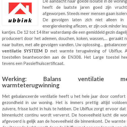
De aandacht naar goede isolatie in de wonin
heeft de laatste jaren goed zijn vruch
afgeworpen. Steeds meer mensen gaan isoler
De gevolgen laten zich niet alleen in
energierekening aflezen, er zijn ook minder le
kantjes. De 12 tot 14 liter waterdamp die een gemiddeld gezin dageli
produceert door het ademen, douchen, koken, wassen,… geraakt n
naar buiten, met alle gevolgen vandien. Uw oplossing… gebalancee
ventilatie SYSTEEM D
met warmte terugwinning of Ubiflux. A
toestellen beantwoorden aan de EN308. Het Large toestel he
tevens een Passiefhuiscertificaat.
Werking: Balans ventilatie m
warmteterugwinning
Met gebalanceerde ventilatie heeft u het hele jaar door comfort
gezondheid in uw woning. Het is immers prettig altijd voldoe
zuivere, frisse lucht in huis te hebben. De Ubiflux zorgt ervoor dat
binnenlucht continu wordt ververst. De hoeveelheid lucht die wo
afgevoerd is gelijk aan de hoeveelheid die binnenkomt. De warmte 