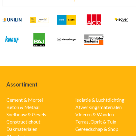
Assortiment
Cement & Mortel
Isolatie & Luchtdichting
Beton & Metaal
Afwerkingsmaterialen
Snelbouw & Gevels
Vloeren & Wanden
Constructiehout
Terras, Oprit & Tuin
Dakmaterialen
Gereedschap & Shop