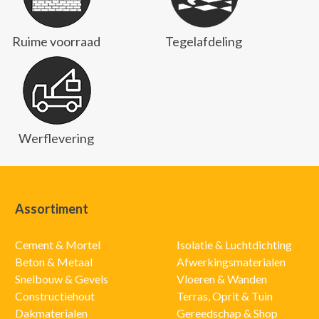
Ruime voorraad
Tegelafdeling
Werflevering
Assortiment
Cement & Mortel
Isolatie & Luchtdichting
Beton & Metaal
Afwerkingsmaterialen
Snelbouw & Gevels
Vloeren & Wanden
Constructiehout
Terras, Oprit & Tuin
Dakmaterialen
Gereedschap & Shop