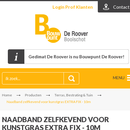
Login
Prof Klanten
Contact
Gedimat De Roover is nu Bouwpunt De Roover!
MENU
Home
Producten
Terras, Bestrating & Tuin
Naadband zelfkevend voor kunstgras EXTRA FIX - 10m
NAADBAND ZELFKEVEND VOOR
KUNSTGRAS EXTRA FIX - 10M